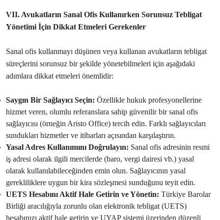
VII. Avukatların Sanal Ofis Kullanırken Sorunsuz Tebligat
Yönetimi İçin Dikkat Etmeleri Gerekenler
Sanal ofis kullanmayı düşünen veya kullanan avukatların tebligat
süreçlerini sorunsuz bir şekilde yönetebilmeleri için aşağıdaki
adımlara dikkat etmeleri önemlidir:
Saygın Bir Sağlayıcı Seçin:
Özellikle hukuk profesyonellerine
hizmet veren, olumlu referanslara sahip güvenilir bir sanal ofis
sağlayıcısı (örneğin Aristo Office) tercih edin. Farklı sağlayıcıları
sundukları hizmetler ve itibarları açısından karşılaştırın.
Yasal Adres Kullanımını Doğrulayın:
Sanal ofis adresinin resmi
iş adresi olarak ilgili mercilerde (baro, vergi dairesi vb.) yasal
olarak kullanılabileceğinden emin olun. Sağlayıcının yasal
gerekliliklere uygun bir kira sözleşmesi sunduğunu teyit edin.
UETS Hesabını Aktif Hale Getirin ve Yönetin:
Türkiye Barolar
Birliği aracılığıyla zorunlu olan elektronik tebligat (UETS)
hesabınızı aktif hale getirin ve UYAP sistemi üzerinden düzenli