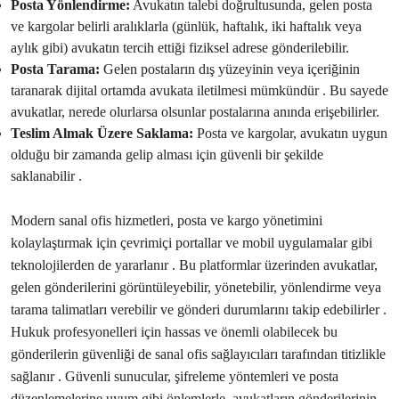
Posta Yönlendirme:
Avukatın talebi doğrultusunda, gelen posta
ve kargolar belirli aralıklarla (günlük, haftalık, iki haftalık veya
aylık gibi) avukatın tercih ettiği fiziksel adrese gönderilebilir.
Posta Tarama:
Gelen postaların dış yüzeyinin veya içeriğinin
taranarak dijital ortamda avukata iletilmesi mümkündür . Bu sayede
avukatlar, nerede olurlarsa olsunlar postalarına anında erişebilirler.
Teslim Almak Üzere Saklama:
Posta ve kargolar, avukatın uygun
olduğu bir zamanda gelip alması için güvenli bir şekilde
saklanabilir .
Modern sanal ofis hizmetleri, posta ve kargo yönetimini
kolaylaştırmak için çevrimiçi portallar ve mobil uygulamalar gibi
teknolojilerden de yararlanır . Bu platformlar üzerinden avukatlar,
gelen gönderilerini görüntüleyebilir, yönetebilir, yönlendirme veya
tarama talimatları verebilir ve gönderi durumlarını takip edebilirler .
Hukuk profesyonelleri için hassas ve önemli olabilecek bu
gönderilerin güvenliği de sanal ofis sağlayıcıları tarafından titizlikle
sağlanır . Güvenli sunucular, şifreleme yöntemleri ve posta
düzenlemelerine uyum gibi önlemlerle, avukatların gönderilerinin