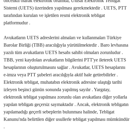
öncelikli olarak elektronik ortamda, Ulusal Elektronik Tebligat
Sistemi (UETS) üzerinden yapılması gerekmektedir . UETS, PTT
tarafından kurulan ve işletilen resmi elektronik tebligat
platformudur .
Avukatların UETS adreslerini almaları ve kullanmaları Türkiye
Barolar Birliği (TBB) aracılığıyla yürütülmektedir . Baro levhasına
yazılı tüm avukatların UETS hesabı sahibi olmaları zorunludur .
TBB, yeni kaydolan avukatların bilgilerini PTT'ye ileterek UETS
hesaplarının oluşturulmasını sağlar . Avukatlar, UETS hesaplarını
e-imza veya PTT şubeleri aracılığıyla aktif hale getirebilirler .
Elektronik tebligat, muhatabın elektronik adresine ulaştığı tarihi
izleyen beşinci günün sonunda yapılmış sayılır . Yargıtay,
elektronik tebligat yapılması zorunlu olan avukatlara diğer yollarla
yapılan tebligatı geçersiz saymaktadır . Ancak, elektronik tebligatın
yapılamadığı geçerli sebeplerin bulunması halinde, Tebligat
Kanunu'nda belirtilen diğer usullerle tebligat yapılması mümkündür
.