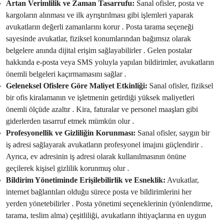
Artan Verimlilik ve Zaman Tasarrufu:
Sanal ofisler, posta ve
kargoların alınması ve ilk ayrıştırılması gibi işlemleri yaparak
avukatların değerli zamanlarını korur . Posta tarama seçeneği
sayesinde avukatlar, fiziksel konumlarından bağımsız olarak
belgelere anında dijital erişim sağlayabilirler . Gelen postalar
hakkında e-posta veya SMS yoluyla yapılan bildirimler, avukatların
önemli belgeleri kaçırmamasını sağlar .
Geleneksel Ofislere Göre Maliyet Etkinliği:
Sanal ofisler, fiziksel
bir ofis kiralamanın ve işletmenin getirdiği yüksek maliyetleri
önemli ölçüde azaltır . Kira, faturalar ve personel maaşları gibi
giderlerden tasarruf etmek mümkün olur .
Profesyonellik ve Gizliliğin Korunması:
Sanal ofisler, saygın bir
iş adresi sağlayarak avukatların profesyonel imajını güçlendirir .
Ayrıca, ev adresinin iş adresi olarak kullanılmasının önüne
geçilerek kişisel gizlilik korunmuş olur .
Bildirim Yönetiminde Erişilebilirlik ve Esneklik:
Avukatlar,
internet bağlantıları olduğu sürece posta ve bildirimlerini her
yerden yönetebilirler . Posta yönetimi seçeneklerinin (yönlendirme,
tarama, teslim alma) çeşitliliği, avukatların ihtiyaçlarına en uygun