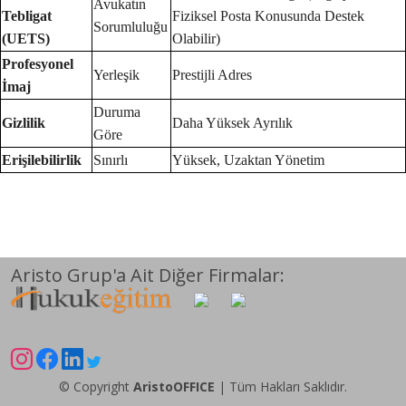
Avukatın
Tebligat
Fiziksel Posta Konusunda Destek
Sorumluluğu
(UETS)
Olabilir)
Profesyonel
Yerleşik
Prestijli Adres
İmaj
Duruma
Gizlilik
Daha Yüksek Ayrılık
Göre
Erişilebilirlik
Sınırlı
Yüksek, Uzaktan Yönetim
Aristo Grup'a Ait Diğer Firmalar:
© Copyright
AristoOFFICE
| Tüm Hakları Saklıdır.