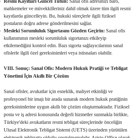
Resmi Kayıtları Güncel Tutun:
Sanal ofis adresinizi baro,
mahkemeler ve müvekkilleriniz dahil olmak üzere tüm ilgili resmi
kayıtlarda güncelleyin. Bu, hukuki süreçlerle ilgili fiziksel
postaların doğru adrese gönderilmesini sağlar.
Mesleki Sorumluluk Sigortasını Gözden Geçirin:
Sanal ofis
kullanımının mesleki sorumluluk sigortanızı etkileyip
etkilemediğini kontrol edin. Bazı sigorta sağlayıcılarının sanal
ofislerle ilgili özel gereksinimleri veya istisnaları olabilir.
VIII. Sonuç: Sanal Ofis: Modern Hukuk Pratiği ve Tebligat
Yönetimi İçin Akıllı Bir Çözüm
Sanal ofisler, avukatlar için esneklik, maliyet etkinliği ve
profesyonel bir imajı bir arada sunarak modern hukuk pratiğinin
gereksinimlerine uygun akıllı bir çözüm oluşturmaktadır. Fiziksel
posta ve iş adresi konusunda değerli hizmetler sunmakla birlikte,
Türkiye'deki avukatların resmi tebligat süreçlerinde önceliğin
Ulusal Elektronik Tebligat Sistemi (UETS) üzerinden yürütülen
elektronik tebligatta olduğu unutulmamalıdır. Aristo Office olarak,